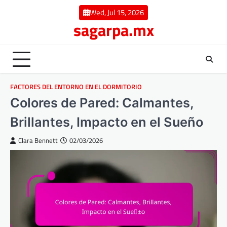
Skip
Wed, Jul 15, 2026
to
sagarpa.mx
content
FACTORES DEL ENTORNO EN EL DORMITORIO
Colores de Pared: Calmantes,
Brillantes, Impacto en el Sueño
Clara Bennett
02/03/2026