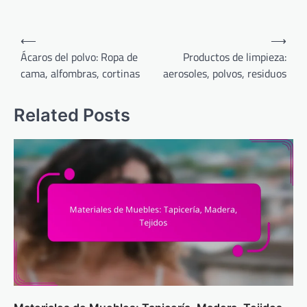
Post
⟵
⟶
navigation
Ácaros del polvo: Ropa de
Productos de limpieza:
cama, alfombras, cortinas
aerosoles, polvos, residuos
Related Posts