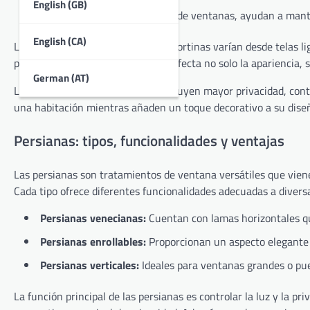
English (GB)
Cortinas térmicas:
Aislantes de ventanas, ayudan a mante
English (CA)
Los materiales utilizados para las cortinas varían desde telas 
poliéster. La elección del material afecta no solo la apariencia,
German (AT)
Los beneficios de usar cortinas incluyen mayor privacidad, con
una habitación mientras añaden un toque decorativo a su diseño
Persianas: tipos, funcionalidades y ventajas
Las persianas son tratamientos de ventana versátiles que vienen
Cada tipo ofrece diferentes funcionalidades adecuadas a divers
Persianas venecianas:
Cuentan con lamas horizontales que
Persianas enrollables:
Proporcionan un aspecto elegante y
Persianas verticales:
Ideales para ventanas grandes o puer
La función principal de las persianas es controlar la luz y la p