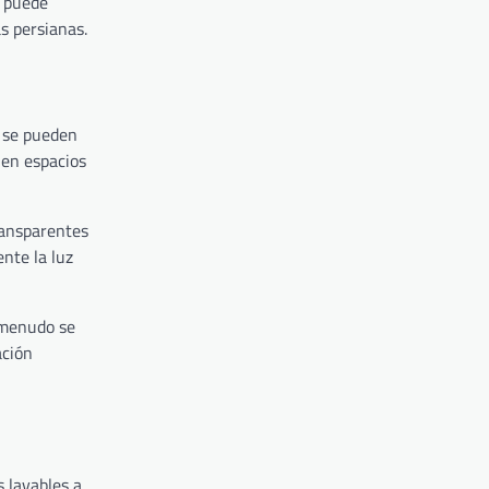
r puede
as persianas.
s se pueden
 en espacios
ransparentes
nte la luz
a menudo se
ación
s lavables a