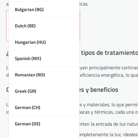
adaptada a sus necesidades específicas.
Bulgarian (BG)
Key sections in the article:
Dutch (BE)
Hungarian (HU)
¿Cuáles son los principales tipos de tratamient
Spanish (MX)
Los tratamientos de ventanas incluyen principalmente cortinas,
Romanian (RO)
desde el atractivo estético hasta la eficiencia energética, lo q
Cortinas: estilos, materiales y beneficios
Greek (GR)
Las cortinas vienen en varios estilos y materiales, lo que perm
German (CH)
incluyen cortinas transparentes, opacas y térmicas, cada una o
German (DE)
Cortinas transparentes:
Permiten la entrada de luz natur
Cortinas opacas:
Bloquean completamente la luz, ideales 