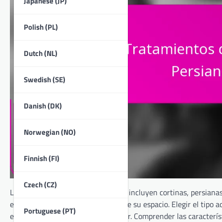
Japanese (JP)
Polish (PL)
Dutch (NL)
Swedish (SE)
Danish (DK)
Norwegian (NO)
Finnish (FI)
Czech (CZ)
Los tratamientos de ventanas, que incluyen cortinas, persianas
estética como de la funcionalidad de su espacio. Elegir el tipo 
Portuguese (PT)
elevar el diseño general de su hogar. Comprender las caracterí