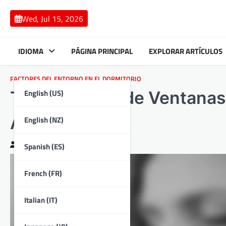
Skip
to
Wed, Jul 15, 2026
content
IDIOMA
PÁGINA PRINCIPAL
EXPLORAR ARTÍCULOS
FACTORES DEL ENTORNO EN EL DORMITORIO
English (US)
Tratamientos de Ventanas:
Aislamiento
English (NZ)
Clara Bennett
26/02/2026
Spanish (ES)
French (FR)
Italian (IT)