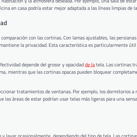
la habitación y la atmósfera deseada. Por ejemplo, una sala de esta
icina en casa podría estar mejor adaptada a las líneas limpias de l
dad
 comparación con las cortinas. Con lamas ajustables, las persiana
mantiene la privacidad. Esta característica es particularmente útil
efectividad depende del grosor y opacidad
de la
tela. Las cortinas t
nima, mientras que las cortinas opacas pueden bloquear completame
leccionar tratamientos de ventanas. Por ejemplo, los dormitorios 
e las áreas de estar podrían usar telas más ligeras para una sens
y lavar ocasionalmente, dependiendo del tipo de tela. Las cortina