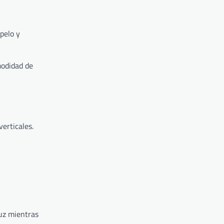
pelo y
modidad de
erticales.
luz mientras