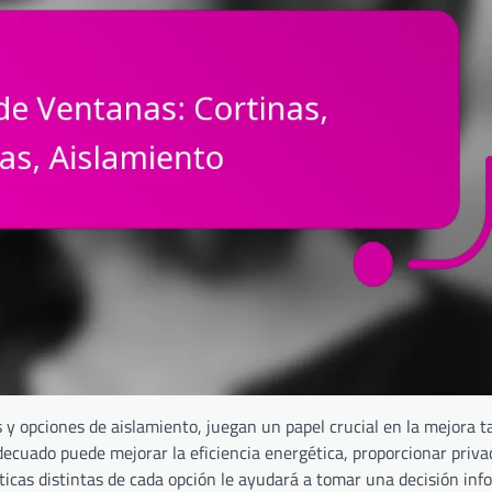
 y opciones de aislamiento, juegan un papel crucial en la mejora t
adecuado puede mejorar la eficiencia energética, proporcionar priva
sticas distintas de cada opción le ayudará a tomar una decisión in