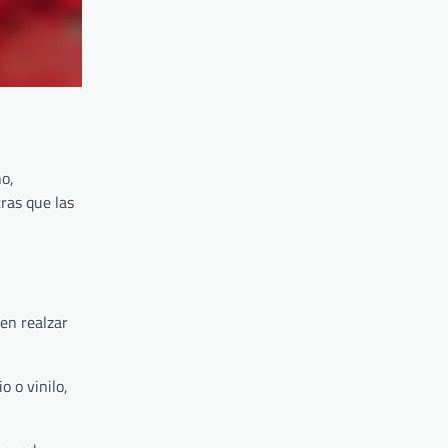
ño,
ras que las
den realzar
 o vinilo,