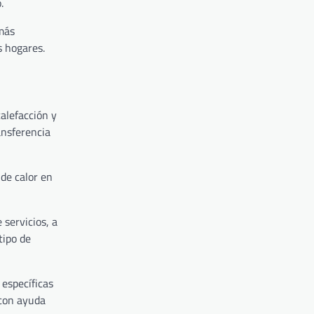
.
 más
s hogares.
alefacción y
ansferencia
 de calor en
 servicios, a
tipo de
 específicas
 con ayuda