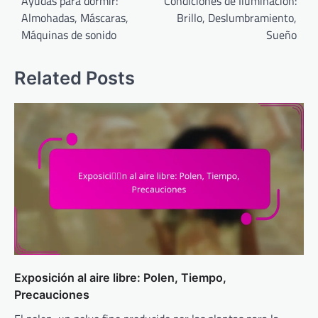
navigation
Ayudas para dormir:
Condiciones de Iluminación:
Almohadas, Máscaras,
Brillo, Deslumbramiento,
Máquinas de sonido
Sueño
Related Posts
Exposición al aire libre: Polen, Tiempo,
Precauciones