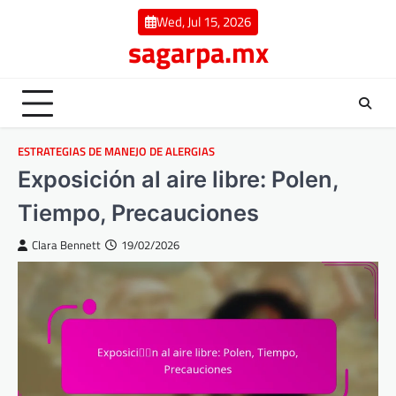
Skip
Wed, Jul 15, 2026
to
sagarpa.mx
content
ESTRATEGIAS DE MANEJO DE ALERGIAS
Exposición al aire libre: Polen,
Tiempo, Precauciones
Clara Bennett
19/02/2026